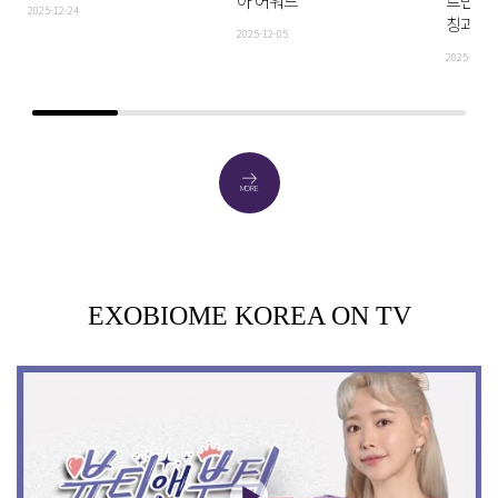
아 어워드
르반떼',
2025-12-24
칭과 동
2025-12-05
2025-11-28
MORE
EXOBIOME KOREA ON TV