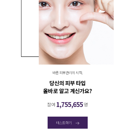
바른 피부관리의 시작,
당신의 피부 타입
올바로 알고 계신가요?
1
,
7
5
5
,
6
5
5
참여
명
테스트하기