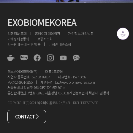
EXOBIOMEKOREA
리젠피플 조회
홈페이지 이용약관
개인정보 처리방침
TOP
마케팅제공동의
보증서조회
방문판매 등에 관한 법률
비회원 배송조회
엑소바이옴코리아(주)
대표 : 조준용
사업자 등록번호 : 522-88-02087
대표번호 : 1577-3392
FAX : 02-6951-3155
제휴문의 : biz@exobiomekorea.com
서울특별시 강남구 영동대로 721 6층 601호
통신판매업신고번호 : 2021-서울강남-05035호
개인정보관리 책임자 : 김동식
COPYRIGHT(C)2021 엑소바이옴코리아(주) ALL RIGHT RESERVED
CONTACT