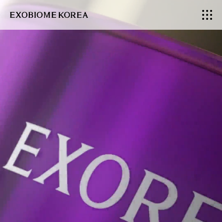
엑
소
바
이
옴
코
리
아