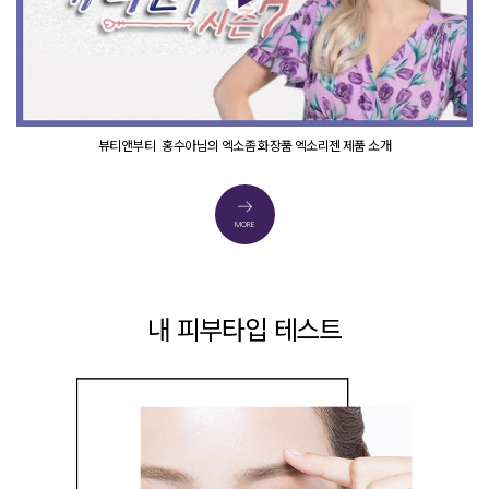
뷰티앤부티_홍수아님의 엑소좀 화장품 엑소리젠 제품 소개
MORE
내 피부타입 테스트