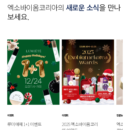
엑소바이옴코리아의
새로운 소식
을 만나
보세요.
이벤트
이벤트
언론뉴스
루미에떼 1+1 이벤트
2025 엑소바이옴코리
엑소바이